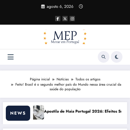
Pular
agosto 6, 2026
para
o
conteúdo
Página inicial
Notícias
Todos os artigos
Feito! Brasil é o segundo melhor país do Mundo nessa área crucial da
saúde do população
aia Portugal 2026: Efeitos Surpreendentes e Oportunidades
Custo de vida em 
NEWS