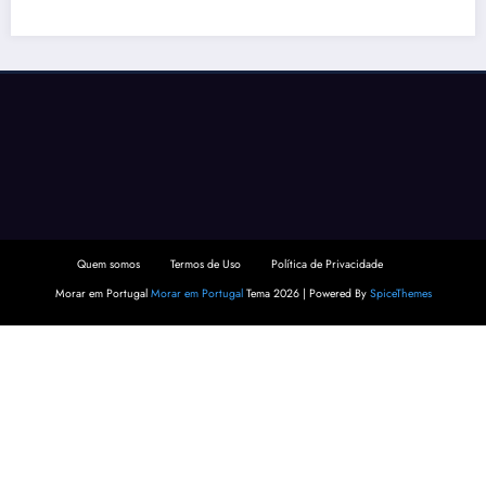
Quem somos
Termos de Uso
Política de Privacidade
Morar em Portugal
Morar em Portugal
Tema 2026 | Powered By
SpiceThemes