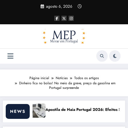
Pular
agosto 6, 2026
para
o
conteúdo
Página inicial
Notícias
Todos os artigos
Dinheiro fica no bolso! No meio da greve, preço da gasolina em
Portugal surpreende
a Portugal 2026: Efeitos Surpreendentes e Oportunidades
Custo de vida em Po
NEWS