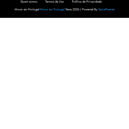
Quem somos
Termos de Uso
Política de Privacidade
Morar em Portugal
Morar em Portugal
Tema 2026 | Powered By
SpiceThemes