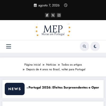
Pular
agosto 7, 2026
para
o
conteúdo
Página inicial
Notícias
Todos os artigos
Depois de 4 anos no Brasil, voltei para Portugal
eitos Surpreendentes e Oportunidades
Custo de vida em Portugal 2026: impacto
NEWS