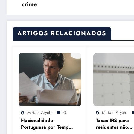
crime
ARTIGOS RELACIONADOS
Miriam Aryeh
0
Miriam Aryeh
Nacionalidade
Taxas IRS para
Portuguesa por Tempo
residentes não
de Residência em
habituais em 20