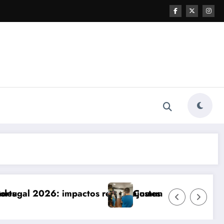
 reais e ajustes necessários
Comunicação com Balcões Públicos em 2026