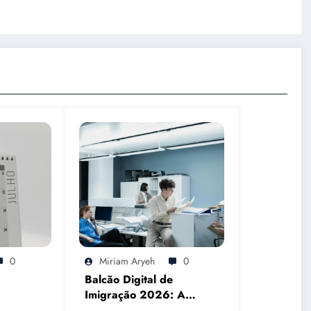
0
Miriam Aryeh
0
Balcão Digital de
Imigração 2026: A
26: o
Realidade do