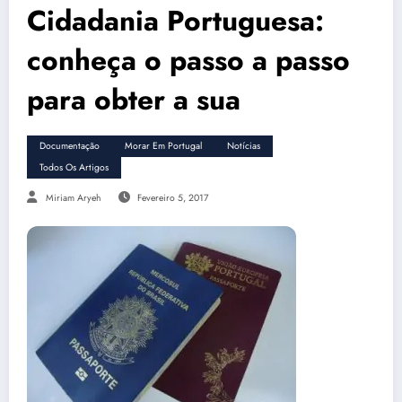
Cidadania Portuguesa:
conheça o passo a passo
para obter a sua
Documentação
Morar Em Portugal
Notícias
Todos Os Artigos
Miriam Aryeh
Fevereiro 5, 2017