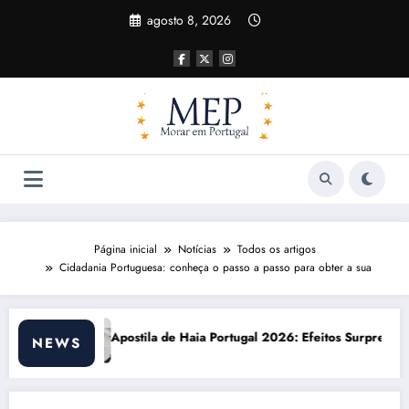
Pular
agosto 8, 2026
para
o
conteúdo
Página inicial
Notícias
Todos os artigos
Cidadania Portuguesa: conheça o passo a passo para obter a sua
rtugal 2026: Efeitos Surpreendentes e Oportunidades
Custo de vida em Portug
NEWS