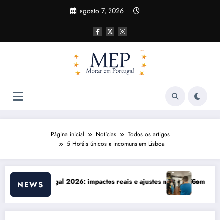
Pular
agosto 7, 2026
para
o
conteúdo
Página inicial
Notícias
Todos os artigos
5 Hotéis únicos e incomuns em Lisboa
essários
Comunicação com Balcões Públicos em 2026: Os Desafios Reais
NEWS