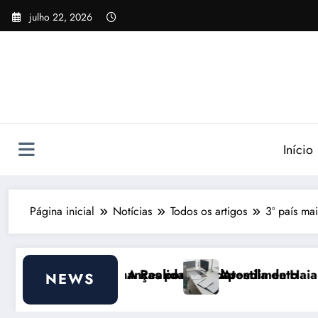
Pular
julho 22, 2026
para
o
conteúdo
Início
Página inicial
Notícias
Todos os artigos
3º país ma
de ajudar
dade do Atendimento
Apostila de Haia Portugal 2026: Efeitos Surpr
NEWS