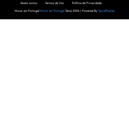
Quem somos
Termos de Uso
Política de Privacidade
Morar em Portugal
Morar em Portugal
Tema 2026 | Powered By
SpiceThemes