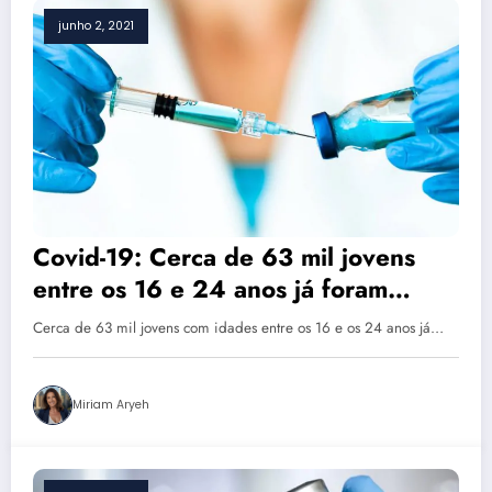
junho 2, 2021
Covid-19: Cerca de 63 mil jovens
entre os 16 e 24 anos já foram
vacinados em Portugal
Cerca de 63 mil jovens com idades entre os 16 e os 24 anos já…
Miriam Aryeh