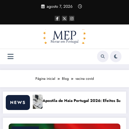
Pular
agosto 7, 2026
para
o
conteúdo
Página inicial
Blog
vacina covid
ortugal 2026: Efeitos Surpreendentes e Oportunidades
Custo de vida em Portu
NEWS