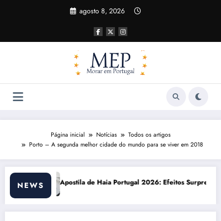
Pular
agosto 8, 2026
para
o
conteúdo
Página inicial
Notícias
Todos os artigos
Porto – A segunda melhor cidade do mundo para se viver em 2018
Portugal 2026: Efeitos Surpreendentes e Oportunidades
Custo de vida em Portu
NEWS