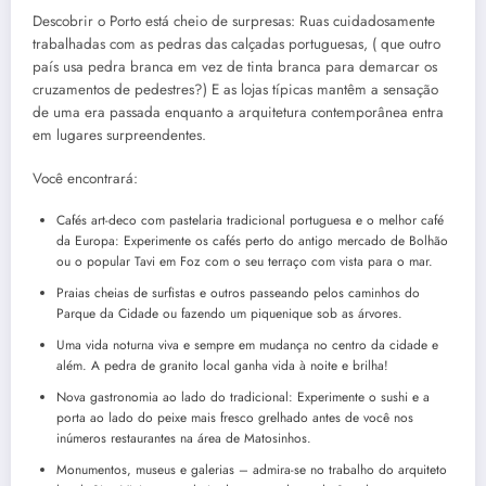
Descobrir o Porto está cheio de surpresas: Ruas cuidadosamente
trabalhadas com as pedras das calçadas portuguesas, ( que outro
país usa pedra branca em vez de tinta branca para demarcar os
cruzamentos de pedestres?) E as lojas típicas mantêm a sensação
de uma era passada enquanto a arquitetura contemporânea entra
em lugares surpreendentes.
Você encontrará:
Cafés art-deco com pastelaria tradicional portuguesa e o melhor café
da Europa: Experimente os cafés perto do antigo mercado de Bolhão
ou o popular Tavi em Foz com o seu terraço com vista para o mar.
Praias cheias de surfistas e outros passeando pelos caminhos do
Parque da Cidade ou fazendo um piquenique sob as árvores.
Uma vida noturna viva e sempre em mudança no centro da cidade e
além. A pedra de granito local ganha vida à noite e brilha!
Nova gastronomia ao lado do tradicional: Experimente o sushi e a
porta ao lado do peixe mais fresco grelhado antes de você nos
inúmeros restaurantes na área de Matosinhos.
Monumentos, museus e galerias – admira-se no trabalho do arquiteto