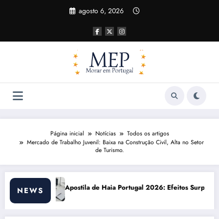
Pular
agosto 6, 2026
para
o
conteúdo
Página inicial
Notícias
Todos os artigos
Mercado de Trabalho Juvenil: Baixa na Construção Civil, Alta no Setor
de Turismo.
a Portugal 2026: Efeitos Surpreendentes e Oportunidades
Custo de vida em Po
NEWS