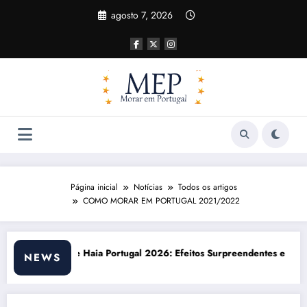
Pular
agosto 7, 2026
para
o
conteúdo
Página inicial
Notícias
Todos os artigos
COMO MORAR EM PORTUGAL 2021/2022
026: Efeitos Surpreendentes e Oportunidades
Custo de vida em Portugal 2026: 
NEWS