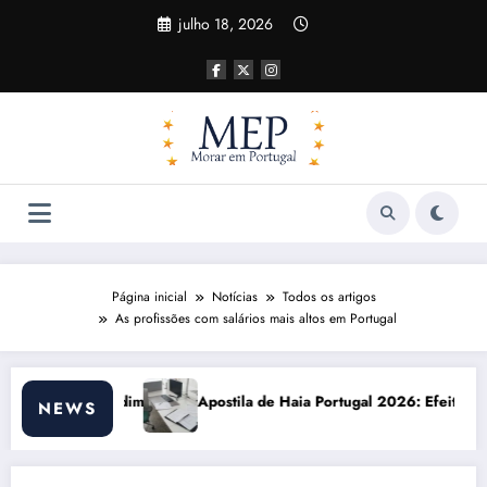
Pular
julho 18, 2026
para
o
conteúdo
Página inicial
Notícias
Todos os artigos
As profissões com salários mais altos em Portugal
a de Haia Portugal 2026: Efeitos Surpreendentes e Oportunidades
Custo de vi
NEWS